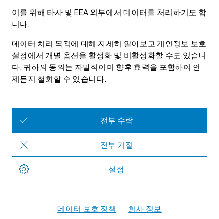
Download package for Functional Safety
Qualification Package for RTA-CAR 12.2.1:
English · ZIP · 3.7 MB · 02/22/2024
Download
이타스에 관하여
연락하기
소셜 미디어