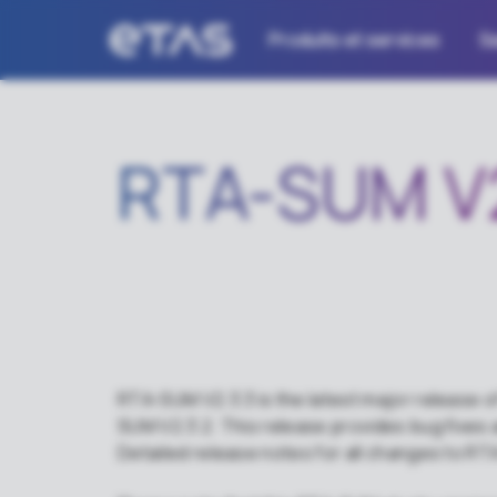
Produits et services
Sa
RTA-SUM V2
RTA-SUM V2.3.3 is the latest major release 
SUM V2.3.2. This release provides bug fixes
Detailed release notes for all changes to R