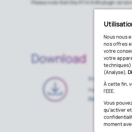
Please note that this RTA-SUM plugin versio
Download
Installation Pa
English · ZIP · 84.12 MB ·
Download