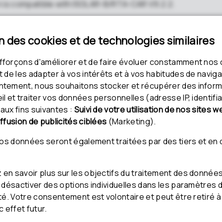
n is compatible with ISOLAR-B/RTA-CAR V9.2.2.
ckage
G
 10/19/2023
En
D