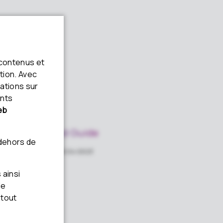
etting Started Guide
glish · PDF · 0.8 MB · 10/24/2023
ownload