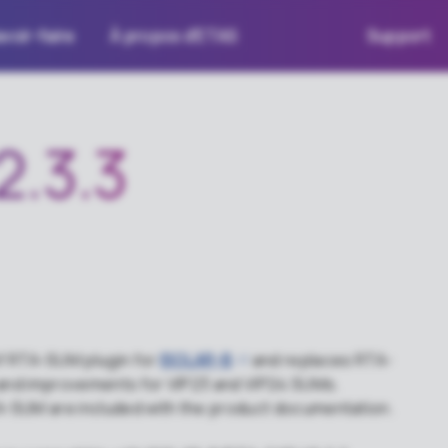
voir-faire
À propos d'ETAS
Support
.3.3
of RTA-SUM plugin for
ISOLAR-B
and replaces RTA-
 and improvements for VIP23 and VIP24 SUMs.
TA-SUM are included with the product documentation.