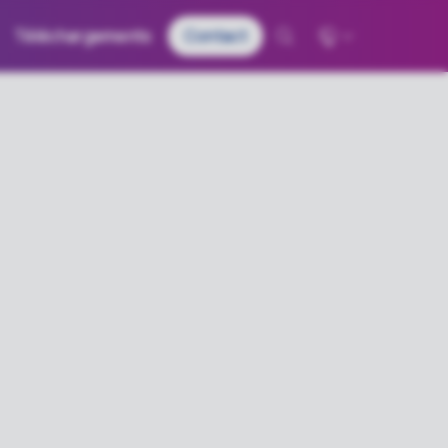
Téléchargements
Contact
Global - English
Deutschland - Deutsch
France – Français
日本 – 日本語
中国 – 中文
한국 – 한국어