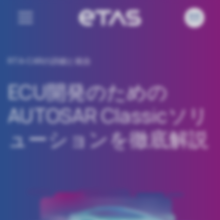
RTA-CARの詳細と統合
ECU開発のための
AUTOSAR Classicソリ
ューションを徹底解説